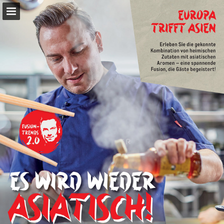
metro.de
Seitenübersicht
Ähnliche Publikationen
PDF herunterladen
Suchen