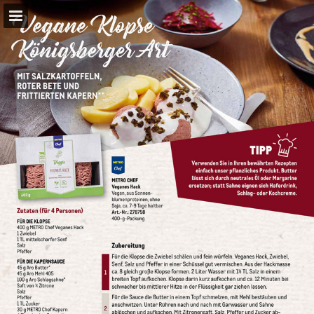
metro.de
Seitenübersicht
PDF herunterladen
Suchen